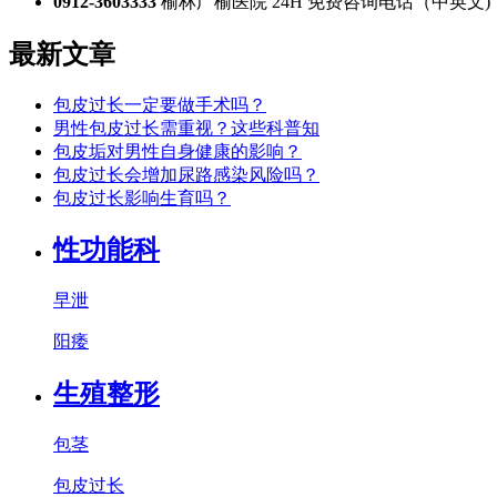
0912-3603333
榆林广榆医院 24H 免费咨询电话（中英文)
最新文章
包皮过长一定要做手术吗？
男性包皮过长需重视？这些科普知
包皮垢对男性自身健康的影响？
包皮过长会增加尿路感染风险吗？
包皮过长影响生育吗？
性功能科
早泄
阳痿
生殖整形
包茎
包皮过长