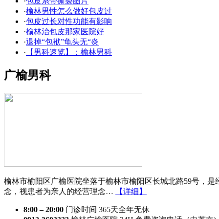
·
包皮系带撕裂图片
·
榆林男性怎么做好包皮过
·
包皮过长对性功能有影响
·
榆林治包皮那家医院好
·
退掉“包袱”龟头无“炎
·
【男科速览】：榆林男科
广榆男科
榆林市榆阳区广榆医院坐落于榆林市榆阳区长城北路59号，是
念，视患者为亲人的经营理念…
【详细】
8:00 – 20:00
门诊时间 365天全年无休