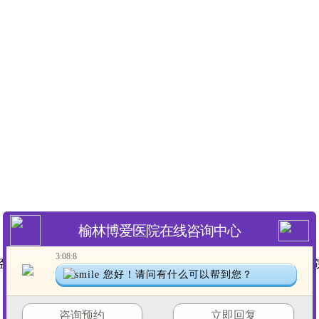
榆林博爱医院在线咨询中心
3:08:8
您好！请问有什么可以帮到您？
3:44:11
经市卫生主管部门批准成立的一家现代化综合性医疗机构，从建院
请讲！
咨询预约
立即回复