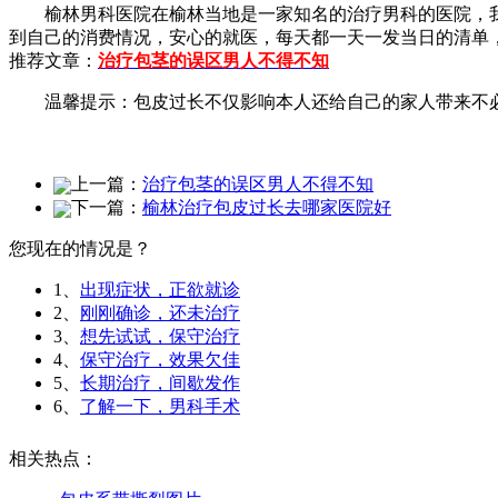
榆林男科医院在榆林当地是一家知名的治疗男科的医院，我们
到自己的消费情况，安心的就医，每天都一天一发当日的清单
推荐文章：
治疗包茎的误区男人不得不知
温馨提示：包皮过长不仅影响本人还给自己的家人带来不必要
上一篇：
治疗包茎的误区男人不得不知
下一篇：
榆林治疗包皮过长去哪家医院好
您现在的情况是？
1、
出现症状，正欲就诊
2、
刚刚确诊，还未治疗
3、
想先试试，保守治疗
4、
保守治疗，效果欠佳
5、
长期治疗，间歇发作
6、
了解一下，男科手术
相关热点：