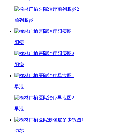
前列腺炎
阳痿
阳痿
早泄
早泄
包茎