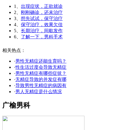
1、
出现症状，正欲就诊
2、
刚刚确诊，还未治疗
3、
想先试试，保守治疗
4、
保守治疗，效果欠佳
5、
长期治疗，间歇发作
6、
了解一下，男科手术
相关热点：
·
男性无精症还能生育吗？
·
性生活过度会导致无精症
·
男性无精症有哪些症状？
·
无精症导致的并发症有哪
·
导致男性无精症的病因有
·
男人无精症是什么情况
广榆男科