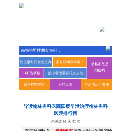
网站首页
医院简介
专家团队
诊疗技术
成功案例
来院路线
95%的男性朋友在问：
性生活时间短怎么办
多长时间算早泄？
勃起不坚是
阳痿吗
JJ不能勃起
治疗早泄需要花多少钱
如何控制早泄
射精太快
早泄的治疗费用
主页
>
男性不育科
>
无精
>
导读榆林男科医院阳痿早泄治疗榆林男科
医院排行榜
来源:未知 阅读:
次
有症状问医生，
资深专家
与您一对一私密问诊